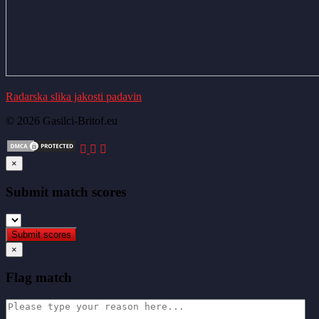
Radarska slika jakosti padavin
© 2026 Gasilci-Britof.eu
×
Submit match scores
×
Flag match