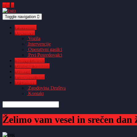
Toggle navigation
Preventiva
Operativa
Vozila
Intervencije
Operativni gasilci
Prvi Posredovalci
Starejši Gasilci
Gasilska Mladina
Galerija
Pomagajo nam
O Društvu
Zgodovina Društva
Kontakt
Želimo vam vesel in srečen dan 