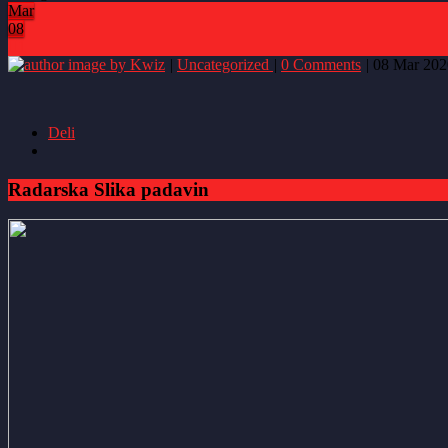
Mar
08
1
by Kwiz
|
Uncategorized
|
0 Comments
|
08 Mar 202
Deli
Radarska Slika padavin