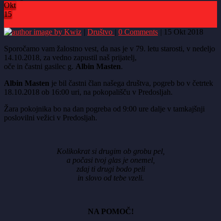
Okt
15
0
by Kwiz
|
Društvo
|
0 Comments
|
15 Okt 2018
Sporočamo vam žalostno vest, da nas je v 79. letu starosti, v nedeljo
14.10.2018, za vedno zapustil naš prijatelj,
oče in častni gasilec g.
Albin Masten
.
Albin Masten
je bil častni član našega društva, pogreb bo v četrtek
18.10.2018 ob 16:00 uri, na pokopališču v Predosljah.
Žara pokojnika bo na dan pogreba od 9:00 ure dalje v tamkajšnji
poslovilni vežici v Predosljah.
Kolikokrat si drugim ob grobu pel,
a počasi tvoj glas je onemel,
zdaj ti drugi bodo peli
in slovo od tebe vzeli.
NA POMOČ!