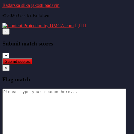
Radarska slika jakosti padavin
© 2026 Gasilci-Britof.eu
×
Submit match scores
×
Flag match