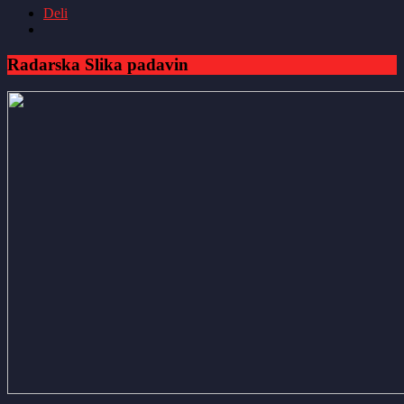
Deli
Radarska Slika padavin