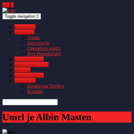
Toggle navigation
Preventiva
Operativa
Vozila
Intervencije
Operativni gasilci
Prvi Posredovalci
Starejši Gasilci
Gasilska Mladina
Galerija
Pomagajo nam
O Društvu
Zgodovina Društva
Kontakt
Umrl je Albin Masten