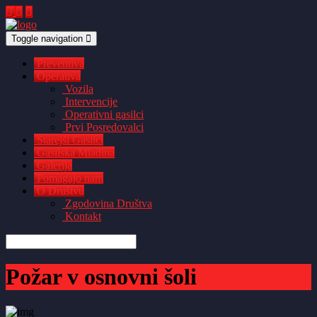
Toggle navigation
Preventiva
Operativa
Vozila
Intervencije
Operativni gasilci
Prvi Posredovalci
Starejši Gasilci
Gasilska Mladina
Galerija
Pomagajo nam
O Društvu
Zgodovina Društva
Kontakt
Požar v osnovni šoli