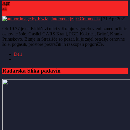
Apr
21
4
by Kwiz
|
Intervencije
|
0 Comments
|
21 Apr 2021
Ob 19.37 je na Kidričevi ulici v Kranju zagorelo v eni izmed učilnic
osnovne šole. Gasilci GARS Kranj, PGD Kokrica, Britof, Kranj-
Primskovo, Bitnje in Stražišče so požar, ki je zajel ostrešje osnovne
šole, pogasili, prostore prezračili in razkopali pogorišče.
Deli
Radarska Slika padavin