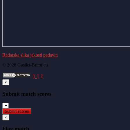
Radarska slika jakosti padavin
© 2026 Gasilci-Britof.eu
×
Submit match scores
×
Flag match