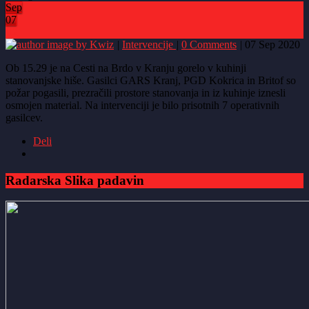
Sep
07
2
by Kwiz
|
Intervencije
|
0 Comments
|
07 Sep 2020
Ob 15.29 je na Cesti na Brdo v Kranju gorelo v kuhinji
stanovanjske hiše. Gasilci GARS Kranj, PGD Kokrica in Britof so
požar pogasili, prezračili prostore stanovanja in iz kuhinje iznesli
osmojen material. Na intervenciji je bilo prisotnih 7 operativnih
gasilcev.
Deli
Radarska Slika padavin