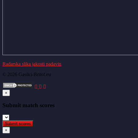
Radarska slika jakosti padavin
© 2026 Gasilci-Britof.eu
×
Submit match scores
×