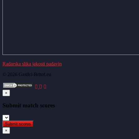
Radarska slika jakosti padavin
© 2026 Gasilci-Britof.eu
×
Submit match scores
×