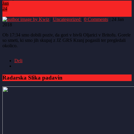
Jan
24
1
by Kwiz
|
Uncategorized
|
0 Comments
|
24 Jan
2018
Ob 17:34 smo dobili poziv, da gori v bivši Oljarici v Britofu. Gorele
so smeti, ki smo jih skupaj z JZ GRS Kranj pogasili ter pregledali
okolico.
Deli
Radarska Slika padavin