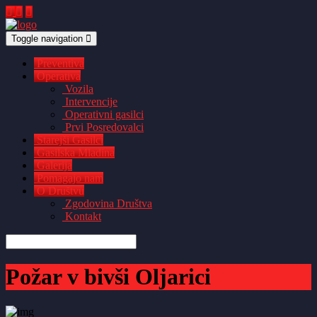
Toggle navigation
Preventiva
Operativa
Vozila
Intervencije
Operativni gasilci
Prvi Posredovalci
Starejši Gasilci
Gasilska Mladina
Galerija
Pomagajo nam
O Društvu
Zgodovina Društva
Kontakt
Požar v bivši Oljarici