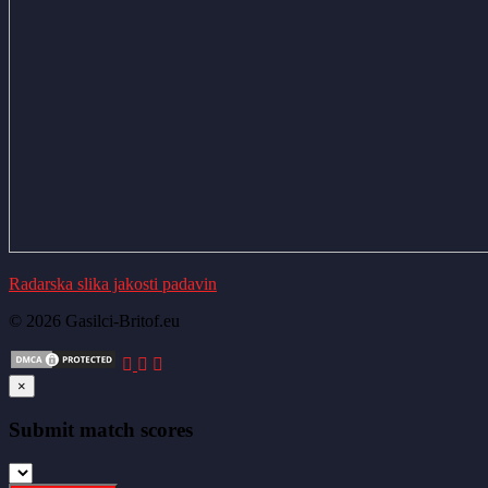
Radarska slika jakosti padavin
© 2026 Gasilci-Britof.eu
×
Submit match scores