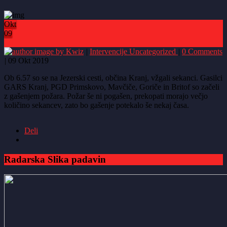
Okt
09
0
by Kwiz
|
Intervencije
Uncategorized
|
0 Comments
|
09 Okt 2019
Ob 6.57 so se na Jezerski cesti, občina Kranj, vžgali sekanci. Gasilci
GARS Kranj, PGD Primskovo, Mavčiče, Goriče in Britof so začeli
z gašenjem požara. Požar še ni pogašen, prekopati morajo večjo
količino sekancev, zato bo gašenje potekalo še nekaj časa.
Deli
Radarska Slika padavin