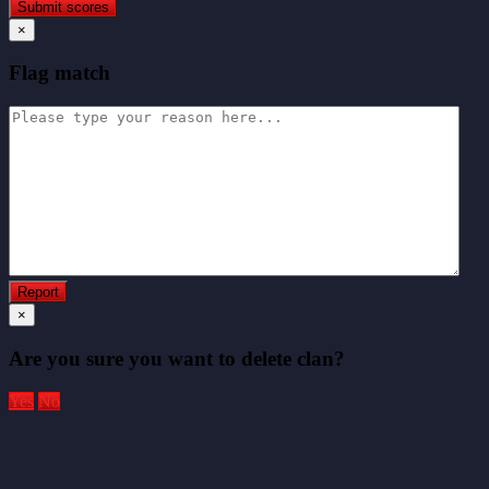
×
Flag match
×
Are you sure you want to delete clan?
Yes
No