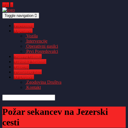
Toggle navigation
Preventiva
Operativa
Vozila
Intervencije
Operativni gasilci
Prvi Posredovalci
Starejši Gasilci
Gasilska Mladina
Galerija
Pomagajo nam
O Društvu
Zgodovina Društva
Kontakt
Požar sekancev na Jezerski
cesti