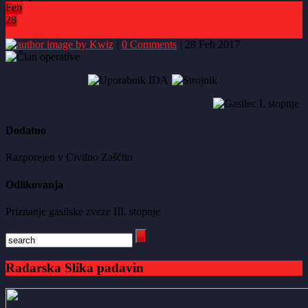
Feb
28
0
by Kwiz
|
0 Comments
|
28 Feb 2017
Dodatno
Razporejen v Civilno Zaščito
Odlikovanja
Priznanje gasilske zveze III. stopnje
Radarska Slika padavin