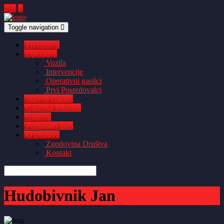
Toggle navigation
Preventiva
Operativa
Vozila
Intervencije
Operativni gasilci
Prvi Posredovalci
Starejši Gasilci
Gasilska Mladina
Galerija
Pomagajo nam
O Društvu
Zgodovina Društva
Kontakt
Hudobivnik Jan