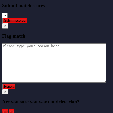
Submit match scores
×
Flag match
×
Are you sure you want to delete clan?
Yes
No