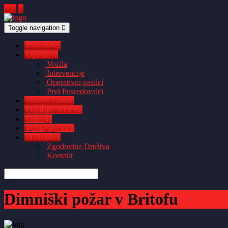
Toggle navigation
Preventiva
Operativa
Vozila
Intervencije
Operativni gasilci
Prvi Posredovalci
Starejši Gasilci
Gasilska Mladina
Galerija
Pomagajo nam
O Društvu
Zgodovina Društva
Kontakt
Dimniški požar v Britofu