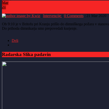
Mar
21
2
by Kwiz
|
Intervencije
|
0 Comments
|
21 Mar 2020
Ob 9:10 je v Britofu pri Kranju prišlo do dimniškega požara v stanov
Do prihoda dimnikarja smo prepovedali kurjenje.
Deli
Radarska Slika padavin