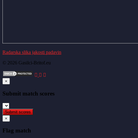
Radarska slika jakosti padavin
© 2026 Gasilci-Britof.eu
×
Submit match scores
×
Flag match