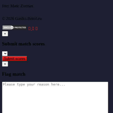
foto: Matic Zorman
© 2026 Gasilci-Britof.eu
×
Submit match scores
×
Flag match