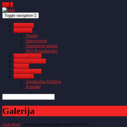
Toggle navigation
Preventiva
Operativa
Vozila
Intervencije
Operativni gasilci
Prvi Posredovalci
Starejši Gasilci
Gasilska Mladina
Galerija
Pomagajo nam
O Društvu
Zgodovina Društva
Kontakt
Galerija
Gasilci Britof
» Požar gospodarskega objekta na Ilovki 7.6.2015