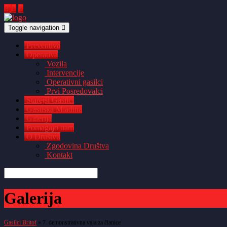
Toggle navigation
Preventiva
Operativa
Vozila
Intervencije
Operativni gasilci
Prvi Posredovalci
Starejši Gasilci
Gasilska Mladina
Galerija
Pomagajo nam
O Društvu
Zgodovina Društva
Kontakt
Galerija
Gasilci Britof
» 7. demonstrativna vaja za članice