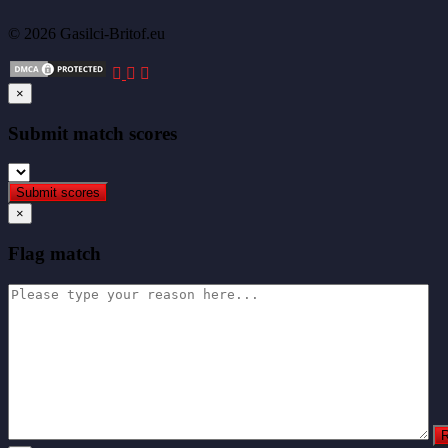
© 2026 Gasilci-Britof.eu
×
Submit match scores
×
Flag match