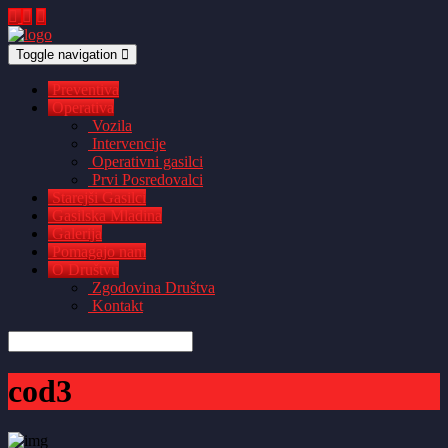
Toggle navigation
Preventiva
Operativa
Vozila
Intervencije
Operativni gasilci
Prvi Posredovalci
Starejši Gasilci
Gasilska Mladina
Galerija
Pomagajo nam
O Društvu
Zgodovina Društva
Kontakt
cod3