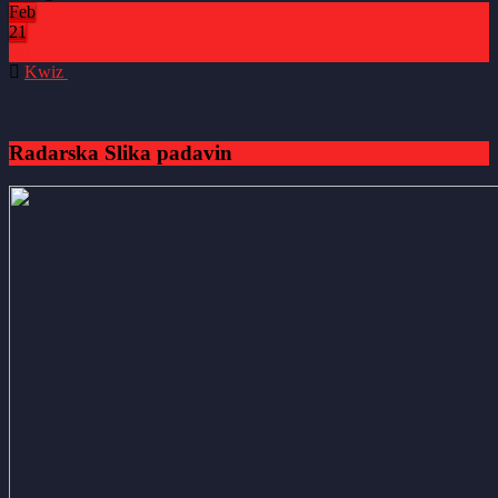
Feb
21
0
Kwiz
Radarska Slika padavin