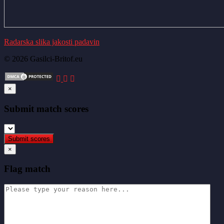
Radarska slika jakosti padavin
© 2026 Gasilci-Britof.eu
×
Submit match scores
×
Flag match