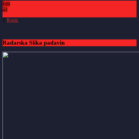
Feb
21
0
Kwiz
Radarska Slika padavin