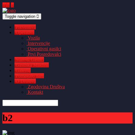
Toggle navigation
Preventiva
Operativa
Vozila
Intervencije
Operativni gasilci
Prvi Posredovalci
Starejši Gasilci
Gasilska Mladina
Galerija
Pomagajo nam
O Društvu
Zgodovina Društva
Kontakt
b2