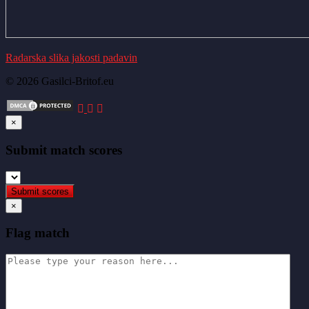
Radarska slika jakosti padavin
© 2026 Gasilci-Britof.eu
×
Submit match scores
×
Flag match