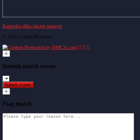
Radarska slika jakosti padavin
© 2026 Gasilci-Britof.eu
×
Submit match scores
×
Flag match