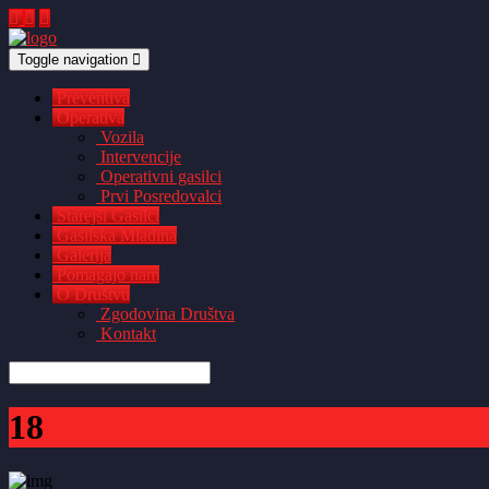
Toggle navigation
Preventiva
Operativa
Vozila
Intervencije
Operativni gasilci
Prvi Posredovalci
Starejši Gasilci
Gasilska Mladina
Galerija
Pomagajo nam
O Društvu
Zgodovina Društva
Kontakt
18