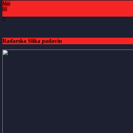
Mar
01
0
Radarska Slika padavin